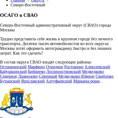
Главная
/
Округа
/
Северо-Восточный
ОСАГО в СВАО
Северо-Восточный административный округ (СВАО) города
Москвы
Трудно представить себе жизнь в крупном городе без личного
транспорта. Десятки тысяч автомобилистов во всех округах
Москвы хотят оформить автогражданку быстро и без лишних
затрат. Как это сделать?
В состав округа СВАО входят следующие районы:
Останкинский
Марфино
Отрадное
Ростокино
Алексеевский
Бабушкинский
Бибирево
Лосиноостровский
Медведково
Северное
Лианозово
Северный
Медведково Южное
Свиблово
Бутырский
Ярославский
Алтуфьевский
Марьина роща
.