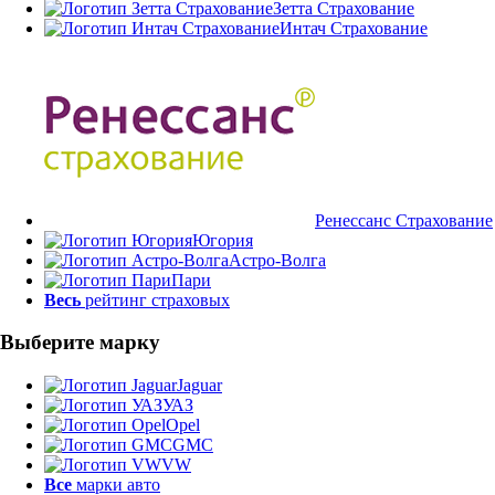
Зетта Страхование
Интач Страхование
Ренессанс Страхование
Югория
Астро-Волга
Пари
Весь
рейтинг страховых
Выберите марку
Jaguar
УАЗ
Opel
GMC
VW
Все
марки авто