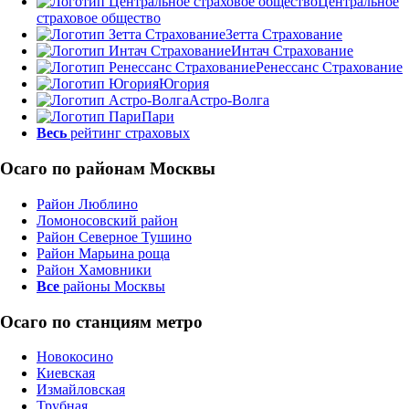
Центральное
страховое общество
Зетта Страхование
Интач Страхование
Ренессанс Страхование
Югория
Астро-Волга
Пари
Весь
рейтинг страховых
Осаго по районам Москвы
Район Люблино
Ломоносовский район
Район Северное Тушино
Район Марьина роща
Район Хамовники
Все
районы Москвы
Осаго по станциям метро
Новокосино
Киевская
Измайловская
Трубная