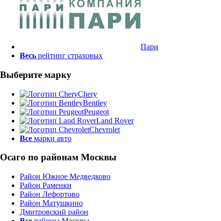
Пари
Весь
рейтинг страховых
Выберите марку
Chery
Bentley
Peugeot
Land Rover
Chevrolet
Все
марки авто
Осаго по районам Москвы
Район Южное Медведково
Район Раменки
Район Лефортово
Район Матушкино
Дмитровский район
Все
районы Москвы