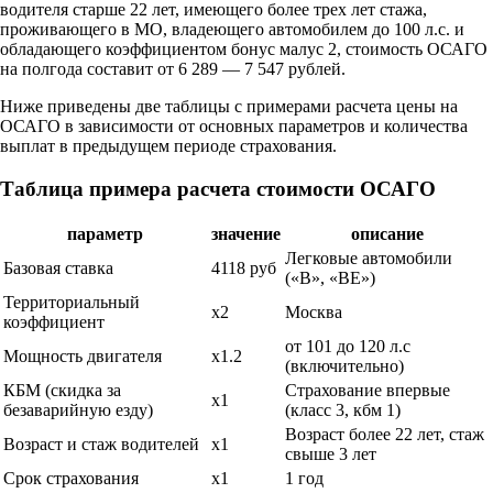
водителя старше 22 лет, имеющего более трех лет стажа,
проживающего в МО, владеющего автомобилем до 100 л.с. и
обладающего коэффициентом бонус малус 2, стоимость ОСАГО
на полгода составит от 6 289 — 7 547 рублей.
Ниже приведены две таблицы с примерами расчета цены на
ОСАГО в зависимости от основных параметров и количества
выплат в предыдущем периоде страхования.
Таблица примера расчета стоимости ОСАГО
параметр
значение
описание
Легковые автомобили
Базовая ставка
4118 руб
(«B», «BE»)
Территориальный
x2
Москва
коэффициент
от 101 до 120 л.с
Мощность двигателя
x1.2
(включительно)
КБМ (скидка за
Страхование впервые
x1
безаварийную езду)
(класс 3, кбм 1)
Возраст более 22 лет, стаж
Возраст и стаж водителей
x1
свыше 3 лет
Срок страхования
x1
1 год