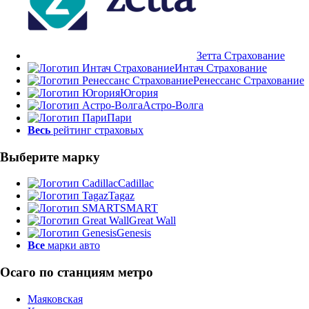
Зетта Страхование
Интач Страхование
Ренессанс Страхование
Югория
Астро-Волга
Пари
Весь
рейтинг страховых
Выберите марку
Cadillac
Tagaz
SMART
Great Wall
Genesis
Все
марки авто
Осаго по станциям метро
Маяковская