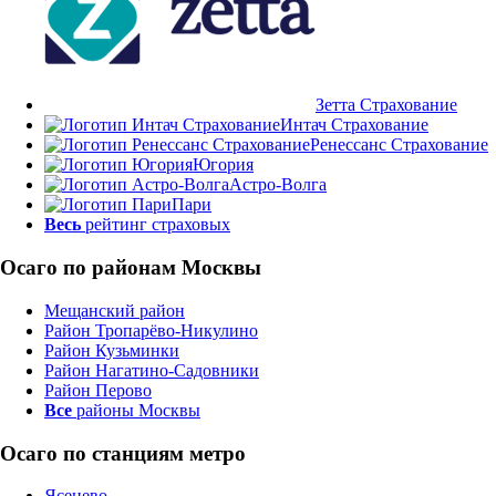
Зетта Страхование
Интач Страхование
Ренессанс Страхование
Югория
Астро-Волга
Пари
Весь
рейтинг страховых
Осаго по районам Москвы
Мещанский район
Район Тропарёво-Никулино
Район Кузьминки
Район Нагатино-Садовники
Район Перово
Все
районы Москвы
Осаго по станциям метро
Ясенево