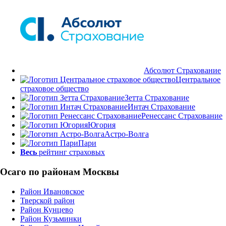
Абсолют Страхование
Центральное
страховое общество
Зетта Страхование
Интач Страхование
Ренессанс Страхование
Югория
Астро-Волга
Пари
Весь
рейтинг страховых
Осаго по районам Москвы
Район Ивановское
Тверской район
Район Кунцево
Район Кузьминки