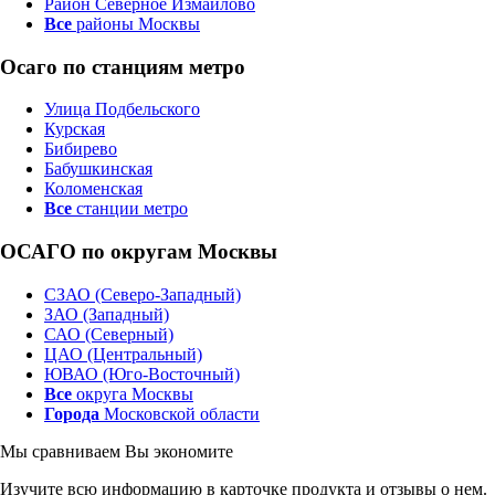
Район Северное Измайлово
Все
районы Москвы
Осаго по станциям метро
Улица Подбельского
Курская
Бибирево
Бабушкинская
Коломенская
Все
станции метро
ОСАГО по округам Москвы
СЗАО (Северо-Западный)
ЗАО (Западный)
САО (Северный)
ЦАО (Центральный)
ЮВАО (Юго-Восточный)
Все
округа Москвы
Города
Московской области
Мы сравниваем
Вы экономите
Изучите всю информацию в карточке продукта и отзывы о нем.