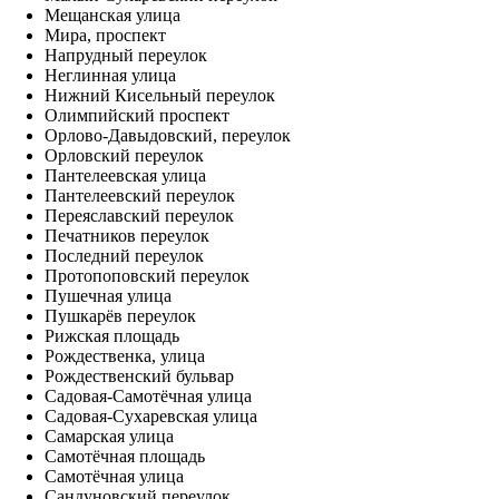
Мещанская улица
Мира, проспект
Напрудный переулок
Неглинная улица
Нижний Кисельный переулок
Олимпийский проспект
Орлово-Давыдовский, переулок
Орловский переулок
Пантелеевская улица
Пантелеевский переулок
Переяславский переулок
Печатников переулок
Последний переулок
Протопоповский переулок
Пушечная улица
Пушкарёв переулок
Рижская площадь
Рождественка, улица
Рождественский бульвар
Садовая-Самотёчная улица
Садовая-Сухаревская улица
Самарская улица
Самотёчная площадь
Самотёчная улица
Сандуновский переулок