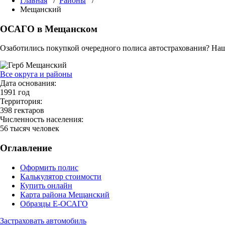
Главная
/
Районы
/
Мещанский
ОСАГО в Мещанском
Озаботились покупкой очередного полиса автострахования? Наш
Все округа и районы
Дата основания:
1991 год
Территория:
398 гектаров
Численность населения:
56 тысяч человек
Оглавление
Оформить полис
Калькулятор стоимости
Купить онлайн
Карта района Мещанский
Образцы Е-ОСАГО
Застраховать автомобиль