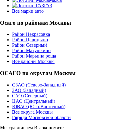
Mazda
ГАЗ
Все
марки авто
Осаго по районам Москвы
Район Некрасовка
Район Царицыно
Район Северный
Район Матушкино
Район Марьина роща
Все
районы Москвы
ОСАГО по округам Москвы
СЗАО (Северо-Западный)
ЗАО (Западный)
САО (Северный)
ЦАО (Центральный)
ЮВАО (Юго-Восточный)
Все
округа Москвы
Города
Московской области
Мы сравниваем
Вы экономите