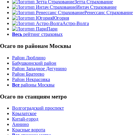
Зетта Страхование
Интач Страхование
Ренессанс Страхование
Югория
Астро-Волга
Пари
Весь
рейтинг страховых
Осаго по районам Москвы
Район Люблино
Бабушкинский район
Район Западное Дегунино
Район Братеево
Район Некрасовка
Все
районы Москвы
Осаго по станциям метро
Волгоградский проспект
Крылатское
Китай-город
Аннино
Красные ворота