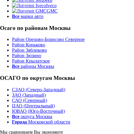
Jeep
Iveco
GMC
Все
марки авто
Осаго по районам Москвы
Район Орехово-Борисово Северное
Район Коньково
Район Зябликово
Район Зюзино
Район Крылатское
Все
районы Москвы
ОСАГО по округам Москвы
СЗАО (Северо-Западный)
ЗАО (Западный)
САО (Северный)
ЦАО (Центральный)
ЮВАО (Юго-Восточный)
Все
округа Москвы
Города
Московской области
Мы сравниваем
Вы экономите