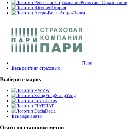
Ренессанс Страхование
Югория
Астро-Волга
Пари
Весь
рейтинг страховых
Выберите марку
VW
SsangYong
Lexus
FIAT
Dacia
Все
марки авто
Осаго по станциям метро