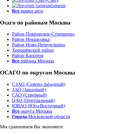
Chery
Genesis
Все
марки авто
Осаго по районам Москвы
Район Покровское-Стрешнево
Район Некрасовка
Район Ново-Переделкино
Хорошёвский район
Район Капотня
Все
районы Москвы
ОСАГО по округам Москвы
СЗАО (Северо-Западный)
ЗАО (Западный)
САО (Северный)
ЦАО (Центральный)
ЮВАО (Юго-Восточный)
Все
округа Москвы
Города
Московской области
Мы сравниваем
Вы экономите