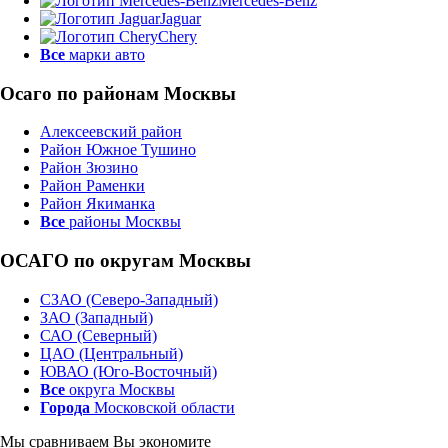
Mercedes-Benz
Jaguar
Chery
Все
марки авто
Осаго по районам Москвы
Алексеевский район
Район Южное Тушино
Район Зюзино
Район Раменки
Район Якиманка
Все
районы Москвы
ОСАГО по округам Москвы
СЗАО (Северо-Западный)
ЗАО (Западный)
САО (Северный)
ЦАО (Центральный)
ЮВАО (Юго-Восточный)
Все
округа Москвы
Города
Московской области
Мы сравниваем
Вы экономите