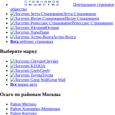
Центральное страховое
общество
Зетта Страхование
Интач Страхование
Ренессанс Страхование
Югория
Пари
Астро-Волга
Весь
рейтинг страховых
Выберите марку
Chrysler
KIA
Geely
Toyota
Great Wall
Все
марки авто
Осаго по районам Москвы
Район Митино
Район Хорошёво-Мневники
Район Коптево