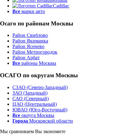
Renault
Cadillac
Все
марки авто
Осаго по районам Москвы
Район Свиблово
Район Якиманка
Район Ясенево
Район Метрогородок
Район Арбат
Все
районы Москвы
ОСАГО по округам Москвы
СЗАО (Северо-Западный)
ЗАО (Западный)
САО (Северный)
ЦАО (Центральный)
ЮВАО (Юго-Восточный)
Все
округа Москвы
Города
Московской области
Мы сравниваем
Вы экономите