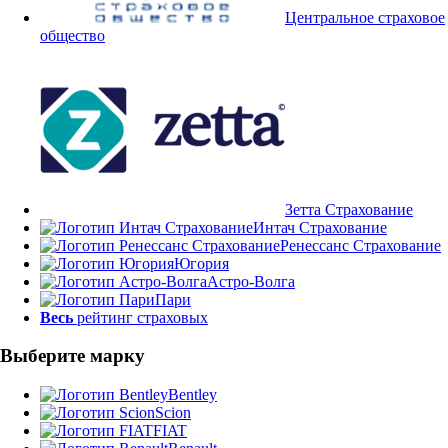
Центральное страховое
общество
Зетта Страхование
Интач Страхование
Ренессанс Страхование
Югория
Астро-Волга
Пари
Весь
рейтинг страховых
Выберите марку
Bentley
Scion
FIAT