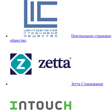
Центральное страховое
общество
Зетта Страхование